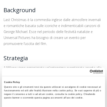
Background
Last Christmas è la commedia inglese dalle atmosfere invernali
e romantiche basata sulle iconiche e indimenticabili canzoni di
George Michael. Esce nel periodo delle festività natalizie e
Universal Pictures ha bisogno di creare un evento per
promuovere l’uscita del film.
Strategia
A Milano viene organizzata un’anteprima eventizzata aperta alla
stampa, a social influencer e a un pubblico selezionato grazie
alla media-partnership con il sito hotcorn. All’entrata viene
Cookie Policy
ricreata una photo-opportunity con la panchina della locandina,
Questo sito o gli strumenti terzi da questo utilizzati si avvalgono di cookie necessari al
i partecipanti vengono omaggiati di dolciumi natalizi e
funzionamento ed utili alle finalità illustrate nella cookie policy. Se vuoi saperne di più o
negare il consenso a tutti o ad alcuni cookie, consulta la cookie policy. Chiudendo
intrattenuti con le note di George Michael e alla fine del film in
questo banner o scorrendo questa pagina acconsenti all'uso dei cookie.
sala inizia veramente a nevicare, con un bellissimo effetto