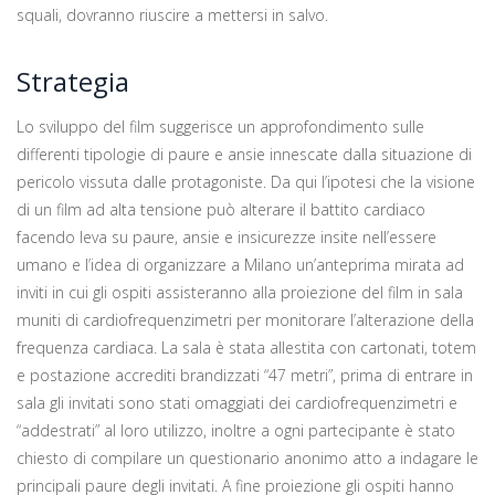
squali, dovranno riuscire a mettersi in salvo.
Strategia
Lo sviluppo del film suggerisce un approfondimento sulle
differenti tipologie di paure e ansie innescate dalla situazione di
pericolo vissuta dalle protagoniste. Da qui l’ipotesi che la visione
di un film ad alta tensione può alterare il battito cardiaco
facendo leva su paure, ansie e insicurezze insite nell’essere
umano e l’idea di organizzare a Milano un’anteprima mirata ad
inviti in cui gli ospiti assisteranno alla proiezione del film in sala
muniti di cardiofrequenzimetri per monitorare l’alterazione della
frequenza cardiaca. La sala è stata allestita con cartonati, totem
e postazione accrediti brandizzati “47 metri”, prima di entrare in
sala gli invitati sono stati omaggiati dei cardiofrequenzimetri e
“addestrati” al loro utilizzo, inoltre a ogni partecipante è stato
chiesto di compilare un questionario anonimo atto a indagare le
principali paure degli invitati. A fine proiezione gli ospiti hanno