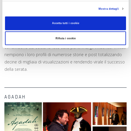
sorpresa!
Mostra dettagli
Risultati
Accetta tutti i cookie
I posti destinati a Hotcorn.com vanno esauriti in pochissimo
Rifiuta i cookie
tempo; centinaia di persone partecipano all’evento e
condividono sui social la foto sulla panchina; gli influencer invitati
riempiono i loro profili di numerose storie e post totalizzando
decine di migliaia di visualizzazioni e rendendo virale il successo
della serata.
AGADAH