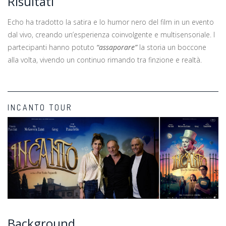
Risultati
Echo ha tradotto la satira e lo humor nero del film in un evento
dal vivo, creando un’esperienza coinvolgente e multisensoriale. I
partecipanti hanno potuto
“assaporare”
la storia un boccone
alla volta, vivendo un continuo rimando tra finzione e realtà.
INCANTO TOUR
Background